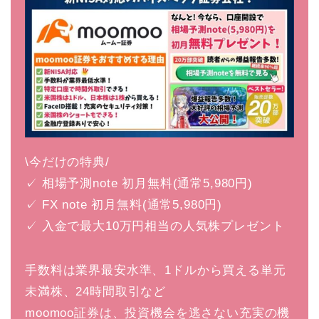
\今だけの特典/
✓ 相場予測note 初月無料(通常5,980円)
✓ FX note 初月無料(通常5,980円)
✓ 入金で最大10万円相当の人気株プレゼント
手数料は業界最安水準、1ドルから買える単元
未満株、24時間取引など
moomoo証券は、投資機会を逃さない充実の機