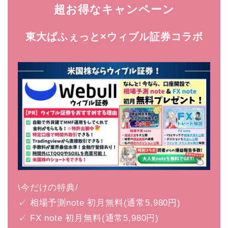
超お得なキャンペーン
東大ぱふぇっと×ウィブル証券コラボ
\今だけの特典/
✓ 相場予測note 初月無料(通常5,980円)
✓ FX note 初月無料(通常5,980円)