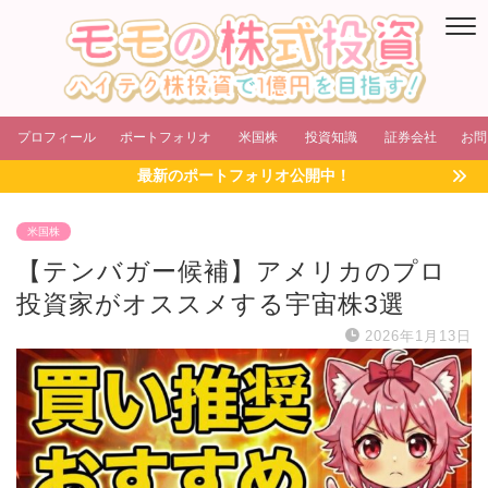
プロフィール
ポートフォリオ
米国株
投資知識
証券会社
お問
最新のポートフォリオ公開中！
米国株
【テンバガー候補】アメリカのプロ
投資家がオススメする宇宙株3選
2026年1月13日