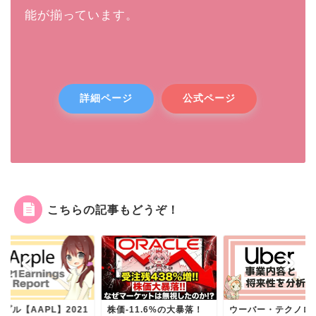
能が揃っています。
詳細ページ
公式ページ
こちらの記事もどうぞ！
株価-11.6%の大暴落！
ウーバー・テクノロジー