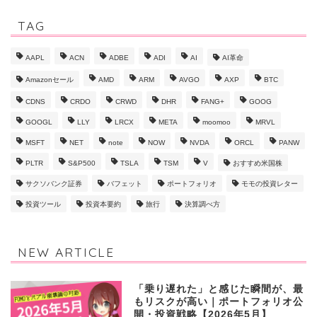
TAG
AAPL
ACN
ADBE
ADI
AI
AI革命
Amazonセール
AMD
ARM
AVGO
AXP
BTC
CDNS
CRDO
CRWD
DHR
FANG+
GOOG
GOOGL
LLY
LRCX
META
moomoo
MRVL
MSFT
NET
note
NOW
NVDA
ORCL
PANW
PLTR
S&P500
TSLA
TSM
V
おすすめ米国株
サクソバンク証券
バフェット
ポートフォリオ
モモの投資レター
投資ツール
投資本要約
旅行
決算調べ方
NEW ARTICLE
「乗り遅れた」と感じた瞬間が、最
もリスクが高い｜ポートフォリオ公
開・投資戦略【2026年5月】