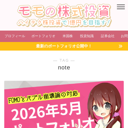
プロフィール
ポートフォリオ
米国株
投資知識
証券会社
お問
最新のポートフォリオ公開中！
― TAG ―
note