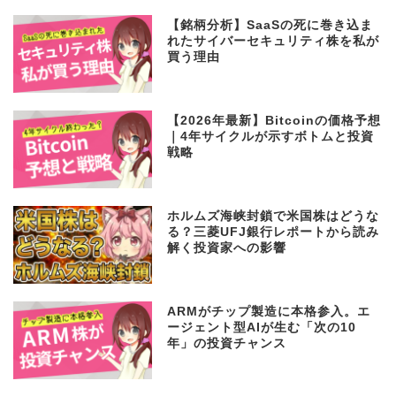
公開・投資戦略【2026年4月】
【銘柄分析】SaaSの死に巻き込ま
れたサイバーセキュリティ株を私が
買う理由
【2026年最新】Bitcoinの価格予想
｜4年サイクルが示すボトムと投資
戦略
ホルムズ海峡封鎖で米国株はどうな
る？三菱UFJ銀行レポートから読み
解く投資家への影響
ARMがチップ製造に本格参入。エ
ージェント型AIが生む「次の10
年」の投資チャンス