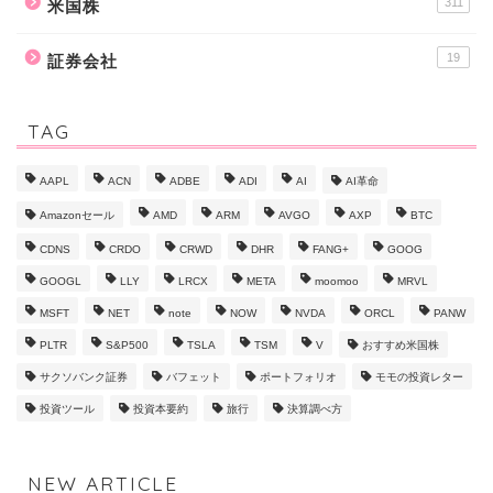
9
未分類
311
米国株
19
証券会社
TAG
AAPL
ACN
ADBE
ADI
AI
AI革命
Amazonセール
AMD
ARM
AVGO
AXP
BTC
CDNS
CRDO
CRWD
DHR
FANG+
GOOG
GOOGL
LLY
LRCX
META
moomoo
MRVL
MSFT
NET
note
NOW
NVDA
ORCL
PANW
PLTR
S&P500
TSLA
TSM
V
おすすめ米国株
サクソバンク証券
バフェット
ポートフォリオ
モモの投資レター
投資ツール
投資本要約
旅行
決算調べ方