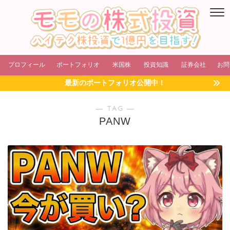
プロフィール
ポートフォリオ
米国株
投資知識
証券会社
お問
最新のポートフォリオ公開中！
― TAG ―
PANW