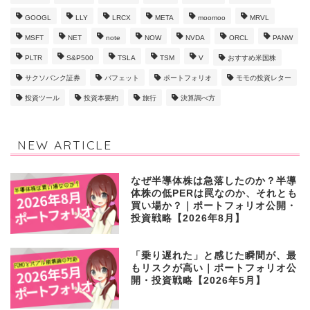
GOOGL
LLY
LRCX
META
moomoo
MRVL
MSFT
NET
note
NOW
NVDA
ORCL
PANW
PLTR
S&P500
TSLA
TSM
V
おすすめ米国株
サクソバンク証券
バフェット
ポートフォリオ
モモの投資レター
投資ツール
投資本要約
旅行
決算調べ方
NEW ARTICLE
なぜ半導体株は急落したのか？半導
体株の低PERは罠なのか、それとも
買い場か？｜ポートフォリオ公開・
投資戦略【2026年8月】
「乗り遅れた」と感じた瞬間が、最
もリスクが高い｜ポートフォリオ公
開・投資戦略【2026年5月】