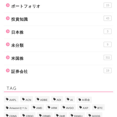
15
ポートフォリオ
43
投資知識
3
日本株
9
未分類
311
米国株
19
証券会社
TAG
AAPL
ACN
ADBE
ADI
AI
AI革命
Amazonセール
AMD
ARM
AVGO
AXP
BTC
CDNS
CRDO
CRWD
DHR
FANG+
GOOG