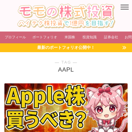
プロフィール
ポートフォリオ
米国株
投資知識
証券会社
お問
最新のポートフォリオ公開中！
― TAG ―
AAPL