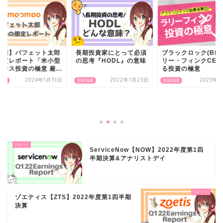
感想】バフェット太郎
長期投資家にとって必須
ブラックロック(BLK
限定レポート「米小型
の思考『HODL』の意味
リー・フィンクCEO
ース投資の極意 厳...
る投資の極意
2024年1月31日
2022年1月23日
2025年4
知識
投資知識
投資知識
ServiceNow【NOW】2022年度第1四
半期決算&アナリストデイ
ゾエティス【ZTS】2022年度第1四半期
決算