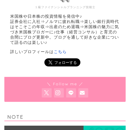
モモ
１級ファイナンシャルプランニング技能士
米国株や日本株の投資情報を発信中♪
証券会社に入社⇒ノルマに疲れ転職⇒楽しい銀行員時代
はそこそこの年収⇒出産のため退職⇒米国株の魅力に気
づき米国株ブロガーに♪仕事（経営コンサル）と育児の
合間にブログ更新中。ブログを通して好きな企業につい
て語るのは楽しい♪
詳しいプロフィールは
こちら
＼ Follow me ／
NOTE