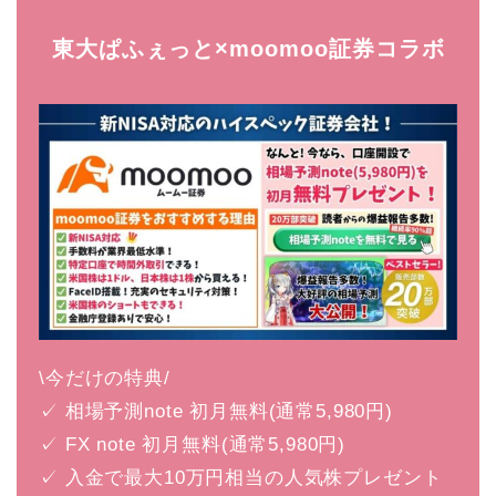
東大ぱふぇっと×moomoo証券コラボ
\今だけの特典/
✓ 相場予測note 初月無料(通常5,980円)
✓ FX note 初月無料(通常5,980円)
✓ 入金で最大10万円相当の人気株プレゼント