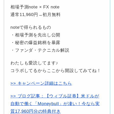
相場予測note × FX note
通常11,960円→初月無料
noteで得られるもの
・相場予測を先出し公開
・秘密の爆益銘柄を暴露
・ファンダ・テクニカル解説
わたしも愛読してます♪
コラボしてるからここから開設してみてね！
>> キャンペーン詳細はこちら
>> ブログ記事：【ウィブル証券】米ドルが
自動で働く「Moneybull」が凄い！今なら実
質17,960円分の特典付き