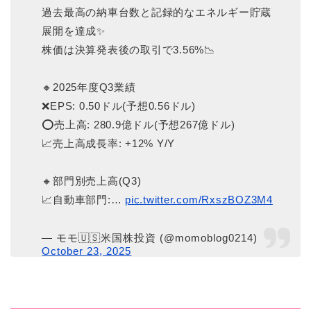
過去最高の納車台数と記録的なエネルギー貯蔵
展開を達成✨
株価は決算発表後の取引で3.56%📉
🔸2025年度Q3業績
❌EPS: 0.50ドル(予想0.56ドル)
⭕️売上高: 280.9億ドル(予想267億ドル)
📈売上高成長率: +12% Y/Y
🔸部門別売上高(Q3)
📈自動車部門:…
pic.twitter.com/RxszBOZ3M4
— モモ🇺🇸米国株投資 (@momoblog0214)
October 23, 2025