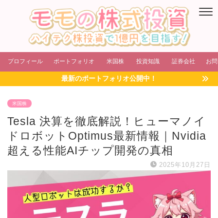
プロフィール
ポートフォリオ
米国株
投資知識
証券会社
お問
最新のポートフォリオ公開中！
米国株
Tesla 決算を徹底解説！ヒューマノイ
ドロボットOptimus最新情報｜Nvidia
超える性能AIチップ開発の真相
2025年10月27日