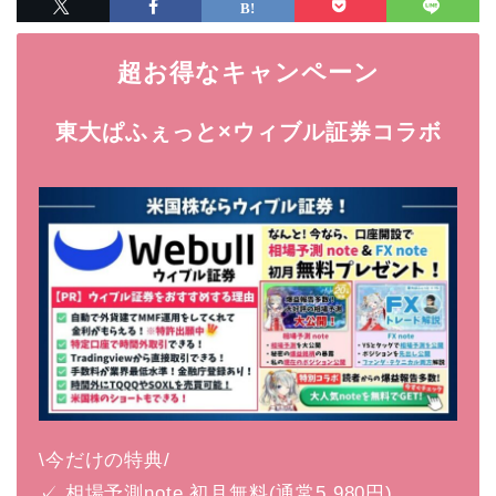
超お得なキャンペーン
東大ぱふぇっと×ウィブル証券コラボ
\今だけの特典/
✓ 相場予測note 初月無料(通常5,980円)