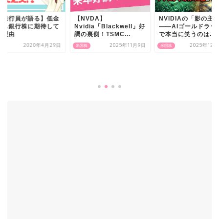
元銀行員が語る】低金
【NVDA】
NVIDIAの「影の主
でも銀行株に期待して
Nvidia「Blackwell」好
——AIゴールドラッ
る理由
調の裏側！TSMC...
で本当に笑うのは...
2020年4月29日
2025年11月9日
2025年12
株
米国株
米国株