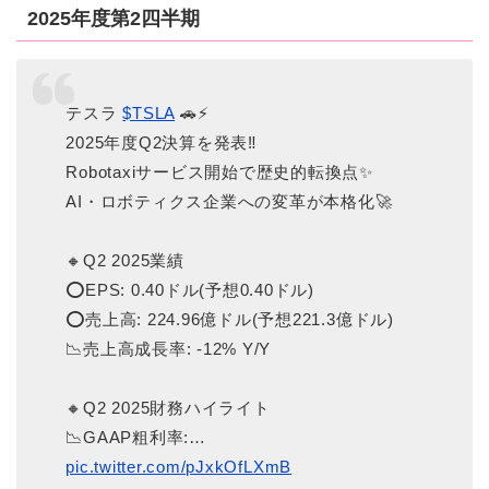
2025年度第2四半期
テスラ
$TSLA
🚗⚡
2025年度Q2決算を発表‼️
Robotaxiサービス開始で歴史的転換点✨
AI・ロボティクス企業への変革が本格化🚀
🔸Q2 2025業績
⭕️EPS: 0.40ドル(予想0.40ドル)
⭕️売上高: 224.96億ドル(予想221.3億ドル)
📉売上高成長率: -12% Y/Y
🔸Q2 2025財務ハイライト
📉GAAP粗利率:…
pic.twitter.com/pJxkOfLXmB