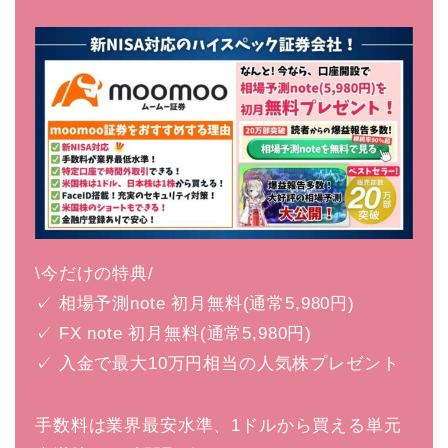
\今だけの特典/
✓ 相場予測note 初月無料(通常5,980円)
✓ FX note 初月無料(通常5,980円)
✓ 入金で最大10万円相当の人気株プレゼント
手数料は業界最安水準、1ドルから買える単元