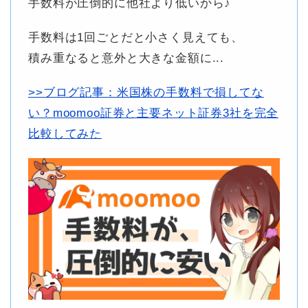
手数料が圧倒的に他社より低いから♪
手数料は1回ごとだと小さく見えても、
積み重なると意外と大きな金額に...
>>ブログ記事：米国株の手数料で損してな
い？moomoo証券と主要ネット証券3社を完全
比較してみた