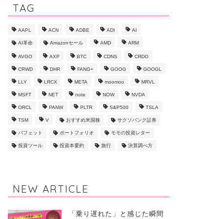
TAG
AAPL
ACN
ADBE
ADI
AI
AI革命
Amazonセール
AMD
ARM
AVGO
AXP
BTC
CDNS
CRDO
CRWD
DHR
FANG+
GOOG
GOOGL
LLY
LRCX
META
moomoo
MRVL
MSFT
NET
note
NOW
NVDA
ORCL
PANW
PLTR
S&P500
TSLA
TSM
V
おすすめ米国株
サクソバンク証券
バフェット
ポートフォリオ
モモの投資レター
投資ツール
投資本要約
旅行
決算調べ方
NEW ARTICLE