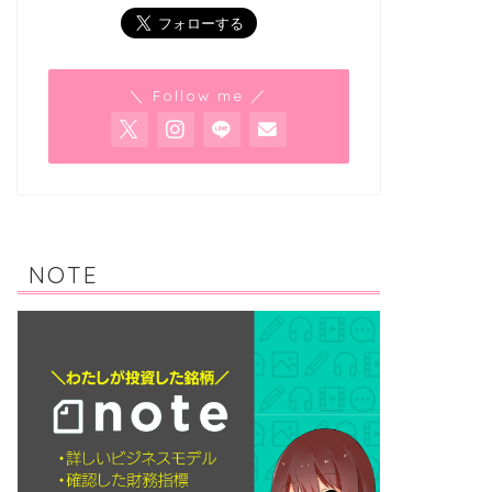
＼ Follow me ／
NOTE