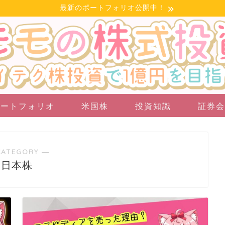
最新のポートフォリオ公開中！
ポートフォリオ
米国株
投資知識
証券会
CATEGORY ―
日本株