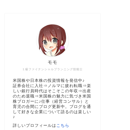
モモ
１級ファイナンシャルプランニング技能士
米国株や日本株の投資情報を発信中♪
証券会社に入社⇒ノルマに疲れ転職⇒楽
しい銀行員時代はそこそこの年収⇒出産
のため退職⇒米国株の魅力に気づき米国
株ブロガーに♪仕事（経営コンサル）と
育児の合間にブログ更新中。ブログを通
して好きな企業について語るのは楽しい
♪
詳しいプロフィールは
こちら