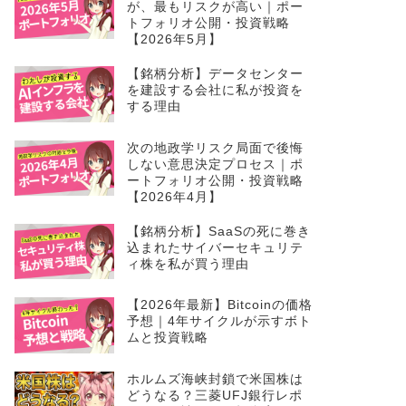
「乗り遅れた」と感じた瞬間
が、最もリスクが高い｜ポー
トフォリオ公開・投資戦略
【2026年5月】
【銘柄分析】データセンター
を建設する会社に私が投資を
する理由
次の地政学リスク局面で後悔
しない意思決定プロセス｜ポ
ートフォリオ公開・投資戦略
【2026年4月】
【銘柄分析】SaaSの死に巻き
込まれたサイバーセキュリテ
ィ株を私が買う理由
【2026年最新】Bitcoinの価格
予想｜4年サイクルが示すボト
ムと投資戦略