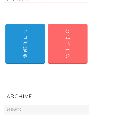
ブ
公
ロ
式
グ
ペ
記
ー
事
ジ
ARCHIVE