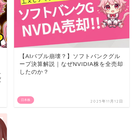
【AIバブル崩壊？】ソフトバンクグル
ープ決算解説｜なぜNVIDIA株を全売却
ス
したのか？
変
日本株
日
2025年11月12日