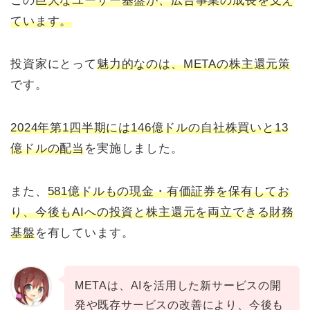
この
巨大なユーザー基盤が、広告事業の成長を支え
ています。
投資家にとって
魅力的なのは、METAの株主還元策
です。
2024年第1四半期には146億ドルの自社株買いと13
億ドルの配当
を実施しました。
また、
581億ドルもの現金・有価証券を保有してお
り、今後もAIへの投資と株主還元を両立できる財務
基盤
を有しています。
METAは、AIを活用した新サービスの開
発や既存サービスの改善により、今後も