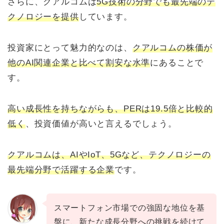
さらに、クアルコムは
5G技術の分野でも最先端のテ
クノロジーを提供
しています。
投資家にとって魅力的なのは、
クアルコムの株価が
他のAI関連企業と比べて割安な水準
にあることで
す。
高い成長性を持ちながらも、PERは19.5倍と比較的
低く
、投資価値が高いと言えるでしょう。
クアルコムは、AIやIoT、5Gなど、テクノロジーの
最先端分野で活躍する企業
です。
スマートフォン市場での強固な地位を基
盤に、新たな成長分野への挑戦を続けて