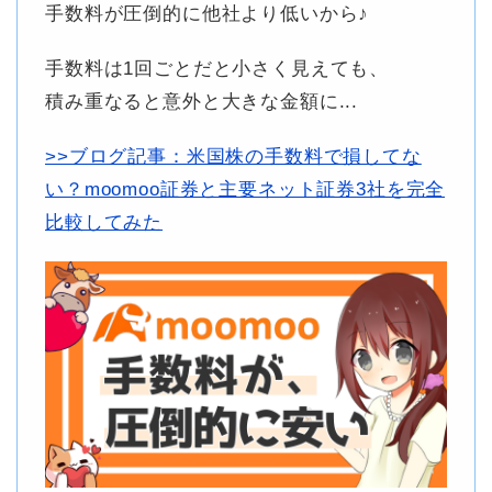
手数料が圧倒的に他社より低いから♪
手数料は1回ごとだと小さく見えても、
積み重なると意外と大きな金額に...
>>ブログ記事：米国株の手数料で損してな
い？moomoo証券と主要ネット証券3社を完全
比較してみた