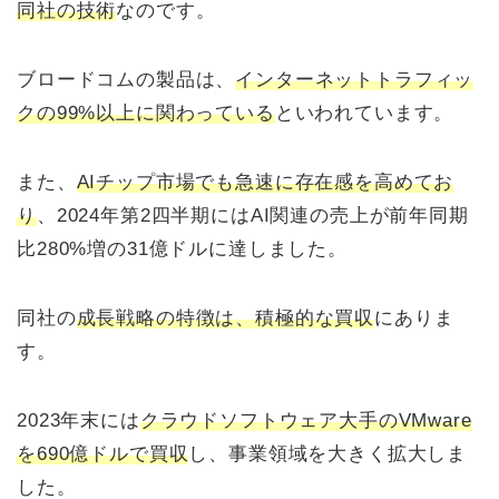
同社の技術
なのです。
ブロードコムの製品は、
インターネットトラフィッ
クの99%以上に関わっている
といわれています。
また、
AIチップ市場でも急速に存在感を高めてお
り
、2024年第2四半期にはAI関連の売上が前年同期
比280%増の31億ドルに達しました。
同社の
成長戦略の特徴は、積極的な買収
にありま
す。
2023年末には
クラウドソフトウェア大手のVMware
を690億ドルで買収
し、事業領域を大きく拡大しま
した。