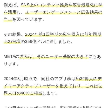
例えば、
SNS上のコンテンツ推薦や広告最適化にAI
を活用
し、
ユーザーエンゲージメントと広告効果の
向上
を図っています。
その結果、
2024年第1四半期の広告収入は前年同期
比27%増
の356億ドルに達しました。
METAの
強みは、そのユーザー基盤の大きさ
にもあ
ります。
2024年3月時点で、同社のアプリ群は
約32億人のデ
イリーアクティブユーザーを抱えており、これは世
界人口の40%に相当
します。