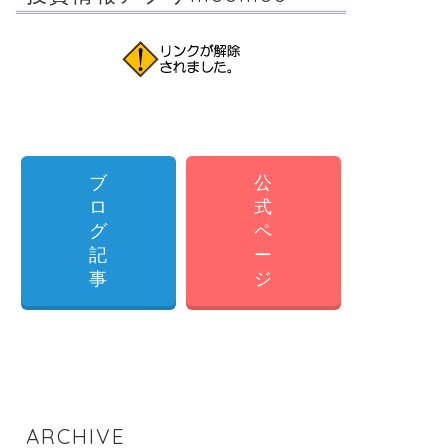
ブ
公
ロ
式
グ
ペ
記
ー
事
ジ
ARCHIVE