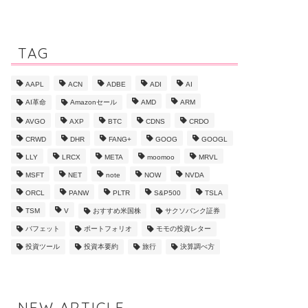
TAG
AAPL
ACN
ADBE
ADI
AI
AI革命
Amazonセール
AMD
ARM
AVGO
AXP
BTC
CDNS
CRDO
CRWD
DHR
FANG+
GOOG
GOOGL
LLY
LRCX
META
moomoo
MRVL
MSFT
NET
note
NOW
NVDA
ORCL
PANW
PLTR
S&P500
TSLA
TSM
V
おすすめ米国株
サクソバンク証券
バフェット
ポートフォリオ
モモの投資レター
投資ツール
投資本要約
旅行
決算調べ方
NEW ARTICLE