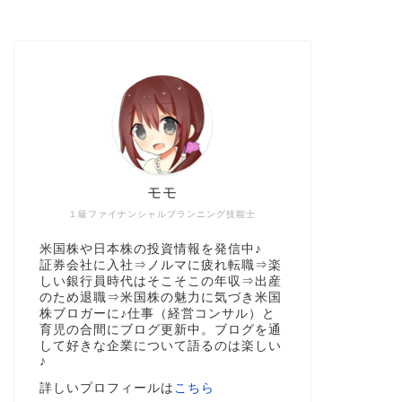
モモ
１級ファイナンシャルプランニング技能士
米国株や日本株の投資情報を発信中♪
証券会社に入社⇒ノルマに疲れ転職⇒楽
しい銀行員時代はそこそこの年収⇒出産
のため退職⇒米国株の魅力に気づき米国
株ブロガーに♪仕事（経営コンサル）と
育児の合間にブログ更新中。ブログを通
して好きな企業について語るのは楽しい
♪
詳しいプロフィールは
こちら