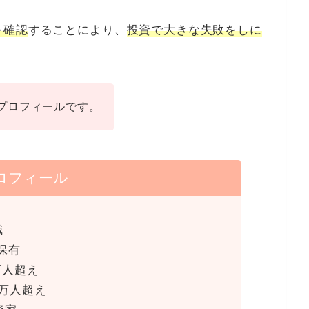
を確認
することにより、
投資で大きな失敗をしに
プロフィールです。
ロフィール
職
保有
万人超え
 2万人超え