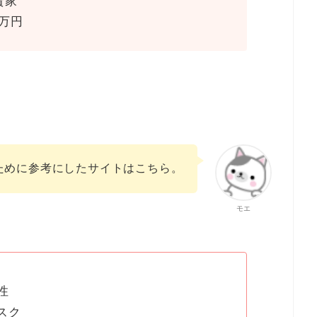
資家
0万円
ために参考にしたサイトはこちら。
モエ
性
スク