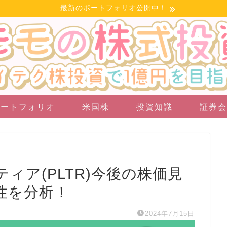
最新のポートフォリオ公開中！
ポートフォリオ
米国株
投資知識
証券会
ィア(PLTR)今後の株価見
性を分析！
2024年7月15日