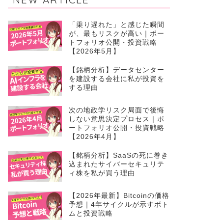
「乗り遅れた」と感じた瞬間
が、最もリスクが高い｜ポー
トフォリオ公開・投資戦略
【2026年5月】
【銘柄分析】データセンター
を建設する会社に私が投資を
する理由
次の地政学リスク局面で後悔
しない意思決定プロセス｜ポ
ートフォリオ公開・投資戦略
【2026年4月】
【銘柄分析】SaaSの死に巻き
込まれたサイバーセキュリテ
ィ株を私が買う理由
【2026年最新】Bitcoinの価格
予想｜4年サイクルが示すボト
ムと投資戦略