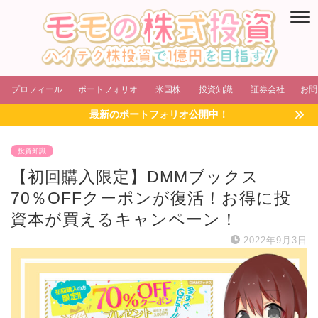
プロフィール
ポートフォリオ
米国株
投資知識
証券会社
お問
最新のポートフォリオ公開中！
投資知識
【初回購入限定】DMMブックス
70％OFFクーポンが復活！お得に投
資本が買えるキャンペーン！
2022年9月3日