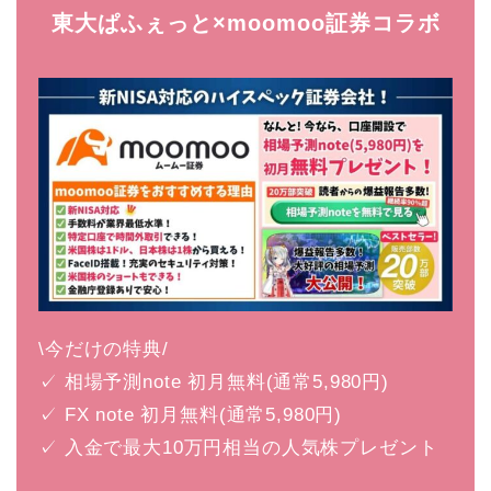
東大ぱふぇっと×moomoo証券コラボ
\今だけの特典/
✓ 相場予測note 初月無料(通常5,980円)
✓ FX note 初月無料(通常5,980円)
✓ 入金で最大10万円相当の人気株プレゼント