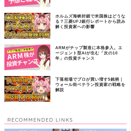
【2026年最新】Bitcoinの価格予想
｜4年サイクルが示すボトムと投資
戦略
ホルムズ海峡封鎖で米国株はどうな
る？三菱UFJ銀行レポートから読み
解く投資家への影響
ARMがチップ製造に本格参入。エ
ージェント型AIが生む「次の10
年」の投資チャンス
下落相場でプロが買い増す5銘柄｜
ウォール街ベテラン投資家の戦略を
解説