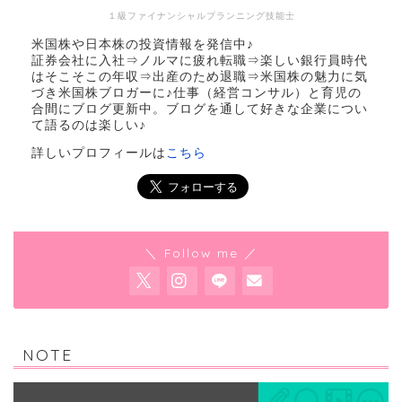
１級ファイナンシャルプランニング技能士
米国株や日本株の投資情報を発信中♪
証券会社に入社⇒ノルマに疲れ転職⇒楽しい銀行員時代
はそこそこの年収⇒出産のため退職⇒米国株の魅力に気
づき米国株ブロガーに♪仕事（経営コンサル）と育児の
合間にブログ更新中。ブログを通して好きな企業につい
て語るのは楽しい♪
詳しいプロフィールは
こちら
＼ Follow me ／
NOTE