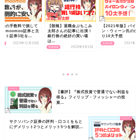
国株の手数料で損して
【朗報】退職金ぶちこみ
【2021年版】バイロ
い？moomoo証券と主
太郎さんの記事に出演！
ン・ウィーン氏のび
ット証券3社を...
銀行株の絶好の買い場
り10大予想
は...
2025年12月20日
2021年1
知識
投資知識
2020年4月2日
投資知識
【書評】『株式投資で普通でない利益を
得る』フィリップ・フィッシャーの投
資...
サクソバンク証券の評判・口コミをもと
にデメリット2つとメリット5つを解説...