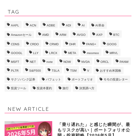
19
証券会社
TAG
AAPL
ACN
ADBE
ADI
AI
AI革命
Amazonセール
AMD
ARM
AVGO
AXP
BTC
CDNS
CRDO
CRWD
DHR
FANG+
GOOG
GOOGL
LLY
LRCX
META
moomoo
MRVL
MSFT
NET
note
NOW
NVDA
ORCL
PANW
PLTR
S&P500
TSLA
TSM
V
おすすめ米国株
サクソバンク証券
バフェット
ポートフォリオ
モモの投資レター
投資ツール
投資本要約
旅行
決算調べ方
NEW ARTICLE