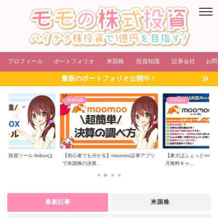
プロフィール
ポートフォリオ
米国株
投資知識
証券会社
お問
最新のポートフォリオ公開中！
投資知識
証券会社
株投資ツール finboxは
【初心者でも分かる】moomoo証券アプリ
【東大ぱふぇっと×moom
で米国株の決算...
月無料キャ...
最新記事
米国株