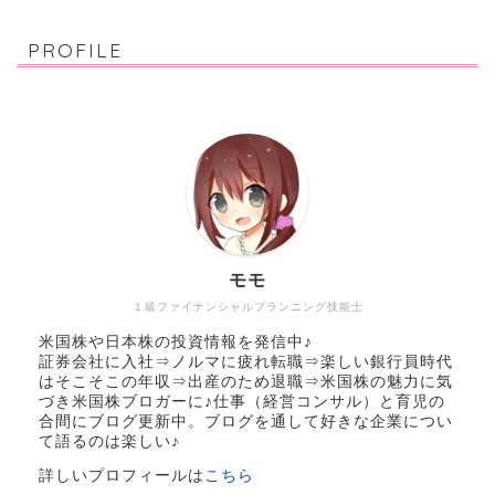
PROFILE
モモ
１級ファイナンシャルプランニング技能士
米国株や日本株の投資情報を発信中♪
証券会社に入社⇒ノルマに疲れ転職⇒楽しい銀行員時代
はそこそこの年収⇒出産のため退職⇒米国株の魅力に気
づき米国株ブロガーに♪仕事（経営コンサル）と育児の
合間にブログ更新中。ブログを通して好きな企業につい
て語るのは楽しい♪
詳しいプロフィールは
こちら