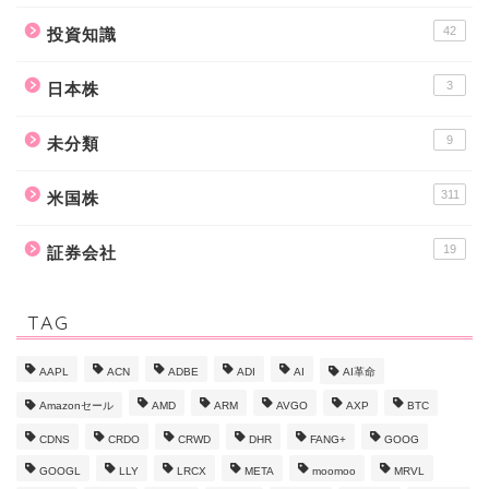
14
ポートフォリオ
42
投資知識
3
日本株
9
未分類
311
米国株
19
証券会社
TAG
AAPL
ACN
ADBE
ADI
AI
AI革命
Amazonセール
AMD
ARM
AVGO
AXP
BTC