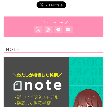
＼ Follow me ／
NOTE