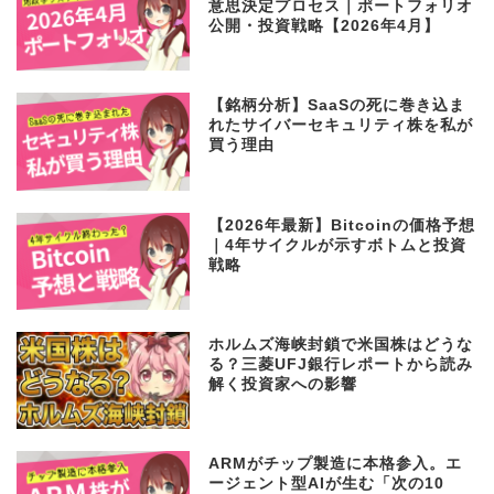
次の地政学リスク局面で後悔しない
意思決定プロセス｜ポートフォリオ
公開・投資戦略【2026年4月】
【銘柄分析】SaaSの死に巻き込ま
れたサイバーセキュリティ株を私が
買う理由
【2026年最新】Bitcoinの価格予想
｜4年サイクルが示すボトムと投資
戦略
ホルムズ海峡封鎖で米国株はどうな
る？三菱UFJ銀行レポートから読み
解く投資家への影響