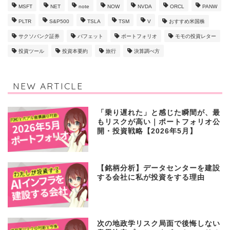
CDNS
CRDO
CRWD
DHR
FANG+
GOOG
GOOGL
LLY
LRCX
META
moomoo
MRVL
MSFT
NET
note
NOW
NVDA
ORCL
PANW
PLTR
S&P500
TSLA
TSM
V
おすすめ米国株
サクソバンク証券
バフェット
ポートフォリオ
モモの投資レター
投資ツール
投資本要約
旅行
決算調べ方
NEW ARTICLE
「乗り遅れた」と感じた瞬間が、最
もリスクが高い｜ポートフォリオ公
開・投資戦略【2026年5月】
【銘柄分析】データセンターを建設
する会社に私が投資をする理由