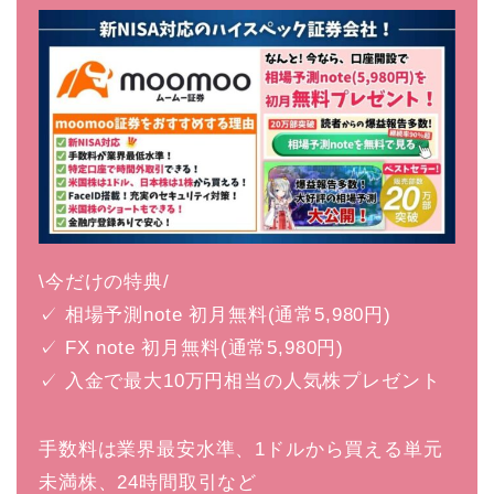
\今だけの特典/
✓ 相場予測note 初月無料(通常5,980円)
✓ FX note 初月無料(通常5,980円)
✓ 入金で最大10万円相当の人気株プレゼント
手数料は業界最安水準、1ドルから買える単元
未満株、24時間取引など