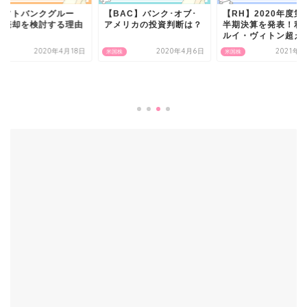
ソフトバンクグルー
【BAC】バンク･オブ･
【RH】2020年度第
】売却を検討する理由
アメリカの投資判断は？
半期決算を発表！利
ルイ・ヴィトン超え..
2020年4月18日
2020年4月6日
2021年4
株
米国株
米国株