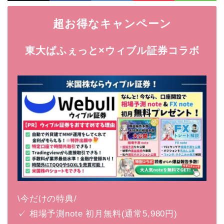
超お得なキャンペーン
東大ぱふぇっと×ウィブル証券コラボ
\今だけの特典/
✓ 相場予測note 初月無料(通常5,980円)