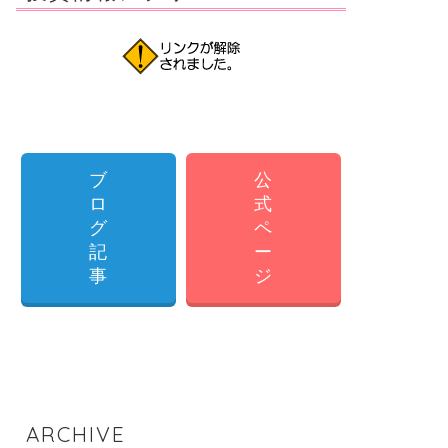
ブ
公
ロ
式
グ
ペ
記
ー
事
ジ
ARCHIVE