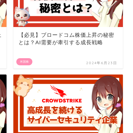
上
【必見】ブロードコム株価上昇の秘密
とは？AI需要が牽引する成長戦略
米国株
日
2024年6月23日