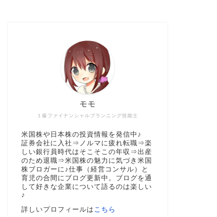
モモ
１級ファイナンシャルプランニング技能士
米国株や日本株の投資情報を発信中♪
証券会社に入社⇒ノルマに疲れ転職⇒楽
しい銀行員時代はそこそこの年収⇒出産
のため退職⇒米国株の魅力に気づき米国
株ブロガーに♪仕事（経営コンサル）と
育児の合間にブログ更新中。ブログを通
して好きな企業について語るのは楽しい
♪
詳しいプロフィールは
こちら