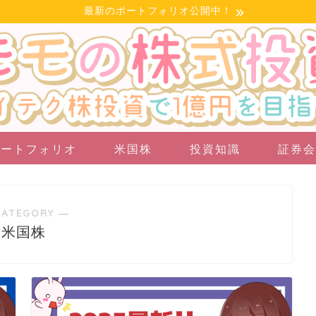
最新のポートフォリオ公開中！
ポートフォリオ
米国株
投資知識
証券会
CATEGORY ―
米国株