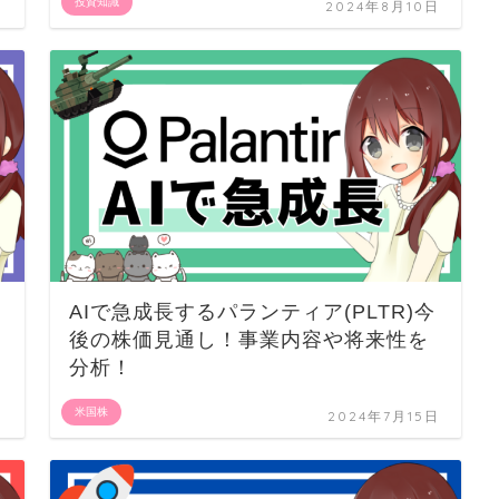
投資知識
日
2024年8月10日
AIで急成長するパランティア(PLTR)今
後の株価見通し！事業内容や将来性を
分析！
米国株
日
2024年7月15日