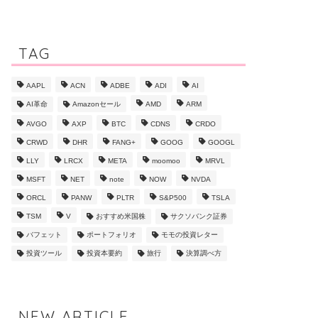
TAG
AAPL
ACN
ADBE
ADI
AI
AI革命
Amazonセール
AMD
ARM
AVGO
AXP
BTC
CDNS
CRDO
CRWD
DHR
FANG+
GOOG
GOOGL
LLY
LRCX
META
moomoo
MRVL
MSFT
NET
note
NOW
NVDA
ORCL
PANW
PLTR
S&P500
TSLA
TSM
V
おすすめ米国株
サクソバンク証券
バフェット
ポートフォリオ
モモの投資レター
投資ツール
投資本要約
旅行
決算調べ方
NEW ARTICLE